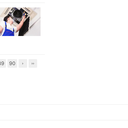
89
90