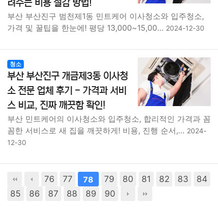
려주는 비용 절감 방법!
부산 부산진구 범천제1동 민트케어 이사청소와 입주청소,
가격 및 꿀팁을 한눈에! 평당 13,000~15,00…
2024-12-30
청소
부산 부산진구 개금제3동 이사청
소 전문 업체 후기 - 가격과 서비
스 비교, 진짜 깨끗함 확인!
부산 민트케어의 이사청소와 입주청소, 합리적인 가격과 꼼
꼼한 서비스로 새 집을 깨끗하게! 비용, 진행 순서,…
2024-
12-30
76
77
79
80
81
82
83
84
78
85
86
87
88
89
90