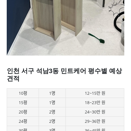
인천 서구 석남3동 민트케어 평수별 예상
견적
10평
1명
12~15만 원
15평
1명
18~23만 원
20평
2명
24~30만 원
24평
2명
29~36만 원
30평
3명
36~45만 원