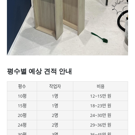
평수별 예상 견적 안내
평수
작업자
비용
10평
1명
12~15만 원
15평
1명
18~23만 원
20평
2명
24~30만 원
24평
2명
29~36만 원
30평
3명
36~45만 원