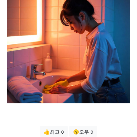
👍최고
😗오우
0
0