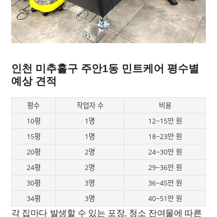
인천 미추홀구 주안1동 민트케어 평수별
예상 견적
평수
작업자 수
비용
10평
1명
12~15만 원
15평
1명
18~23만 원
20평
2명
24~30만 원
24평
2명
29~36만 원
30평
3명
36~45만 원
34평
3명
40~51만 원
각 집마다 발생할 수 있는 포장, 청소 잔여물에 따른