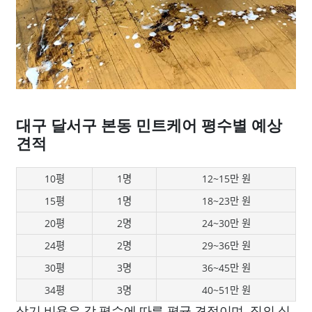
대구 달서구 본동 민트케어 평수별 예상
견적
10평
1명
12~15만 원
15평
1명
18~23만 원
20평
2명
24~30만 원
24평
2명
29~36만 원
30평
3명
36~45만 원
34평
3명
40~51만 원
상기 비용은 각 평수에 따른 평균 견적이며, 집의 실