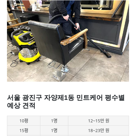
서울 광진구 자양제1동 민트케어 평수별
예상 견적
10평
1명
12~15만 원
15평
1명
18~23만 원