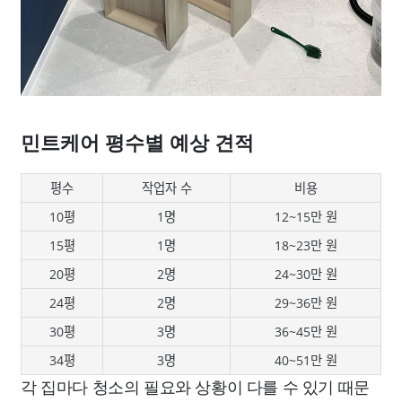
민트케어 평수별 예상 견적
평수
작업자 수
비용
10평
1명
12~15만 원
15평
1명
18~23만 원
20평
2명
24~30만 원
24평
2명
29~36만 원
30평
3명
36~45만 원
34평
3명
40~51만 원
각 집마다 청소의 필요와 상황이 다를 수 있기 때문