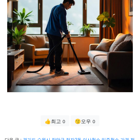
👍최고
😗오우
0
0
다음 글 :
경기도 수원시 장안구 정자2동 이사청소 입주청소 가격 전