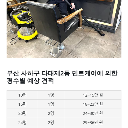
부산 사하구 다대제2동 민트케어에 의한
평수별 예상 견적
10평
1명
12~15만 원
15평
1명
18~23만 원
20평
2명
24~30만 원
24평
2명
29~36만 원