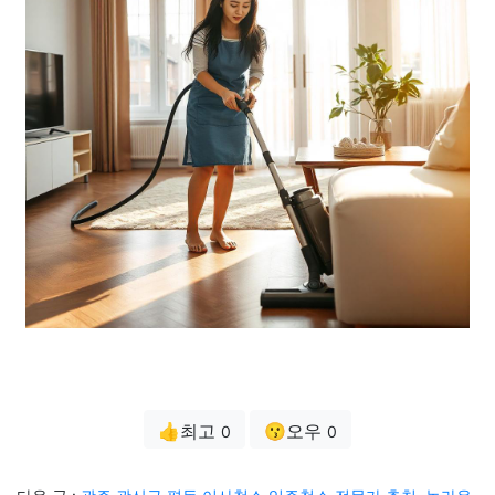
👍최고
😗오우
0
0