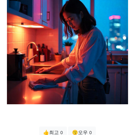
👍최고
😗오우
0
0