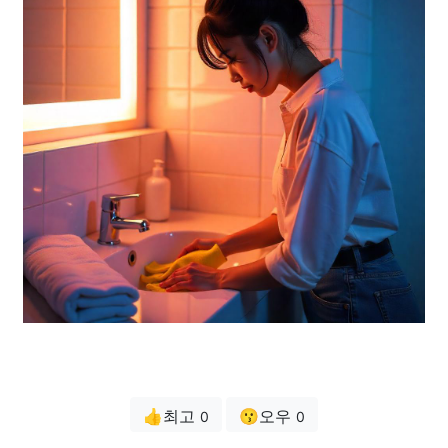
👍최고
😗오우
0
0