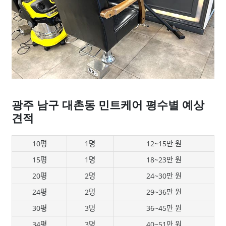
광주 남구 대촌동 민트케어 평수별 예상
견적
10평
1명
12~15만 원
15평
1명
18~23만 원
20평
2명
24~30만 원
24평
2명
29~36만 원
30평
3명
36~45만 원
34평
3명
40~51만 원