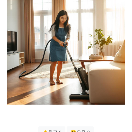
👍최고
😗오우