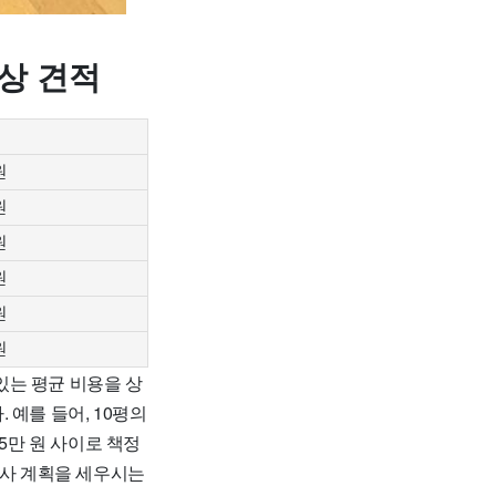
상 견적
원
원
원
원
원
원
있는 평균 비용을 상
예를 들어, 10평의
5만 원 사이로 책정
이사 계획을 세우시는