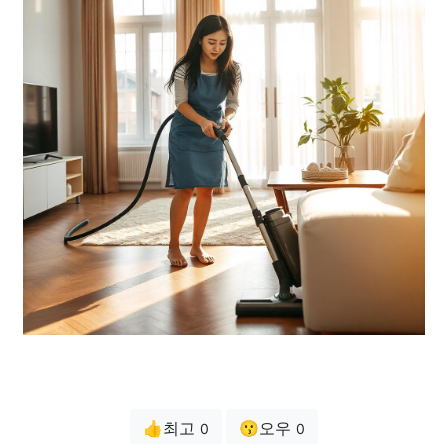
👍최고
😗오우
0
0