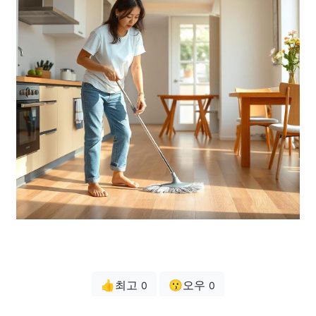
👍최고
😗오우
0
0