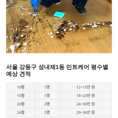
서울 강동구 성내제1동 민트케어 평수별
예상 견적
10평
1명
12~15만 원
15평
1명
18~23만 원
20평
2명
24~30만 원
24평
2명
29~36만 원