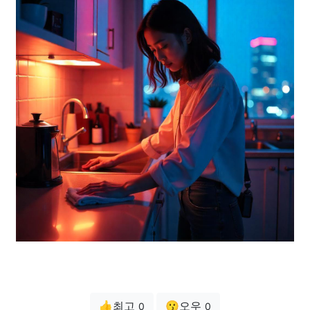
👍최고
😗오우
0
0