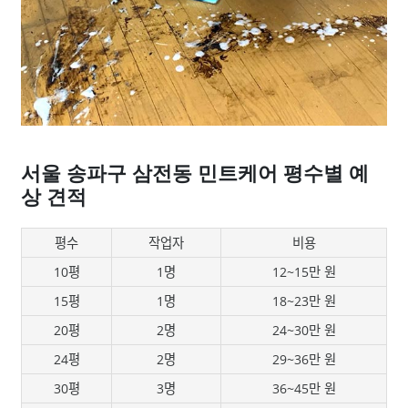
서울 송파구 삼전동 민트케어 평수별 예
상 견적
평수
작업자
비용
10평
1명
12~15만 원
15평
1명
18~23만 원
20평
2명
24~30만 원
24평
2명
29~36만 원
30평
3명
36~45만 원