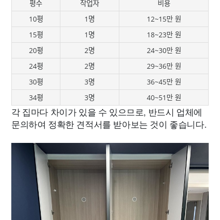
평수
작업자
비용
10평
1명
12~15만 원
15평
1명
18~23만 원
20평
2명
24~30만 원
24평
2명
29~36만 원
30평
3명
36~45만 원
34평
3명
40~51만 원
각 집마다 차이가 있을 수 있으므로, 반드시 업체에
문의하여 정확한 견적서를 받아보는 것이 좋습니다.