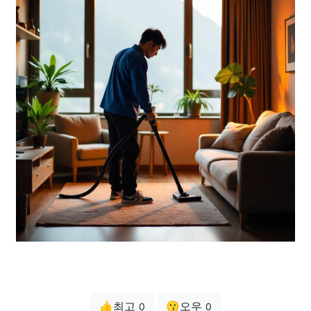
👍최고
😗오우
0
0