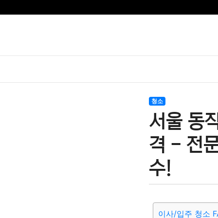
청소
서울 동
격 - 전
수!
이사/입주 청소 F