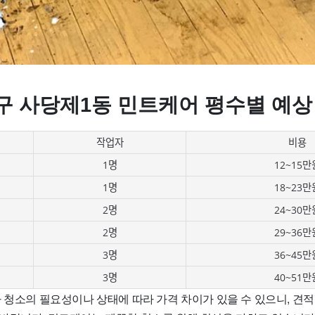
구 사당제1동 민트케어 평수별 예상
작업자
비용
1명
12~15만
1명
18~23만
2명
24~30만
2명
29~36만
3명
36~45만
3명
40~51만
 청소의 필요성이나 상태에 따라 가격 차이가 있을 수 있으니, 견적