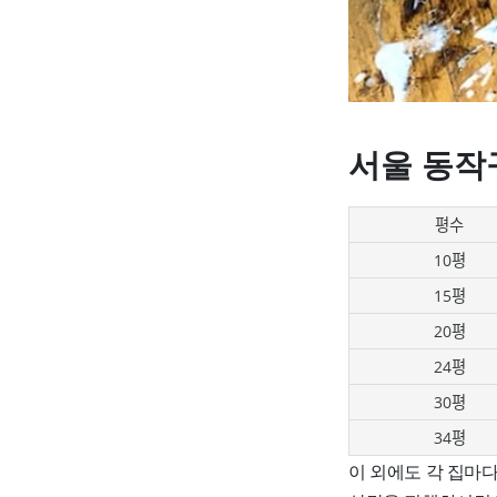
서울 동작
평수
10평
15평
20평
24평
30평
34평
이 외에도 각 집마다