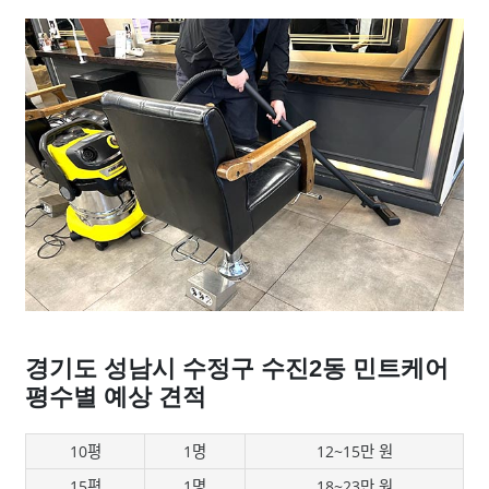
경기도 성남시 수정구 수진2동 민트케어
평수별 예상 견적
10평
1명
12~15만 원
15평
1명
18~23만 원