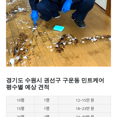
경기도 수원시 권선구 구운동 민트케어
평수별 예상 견적
10평
1명
12~15만 원
15평
1명
18~23만 원
20평
2명
24~30만 원