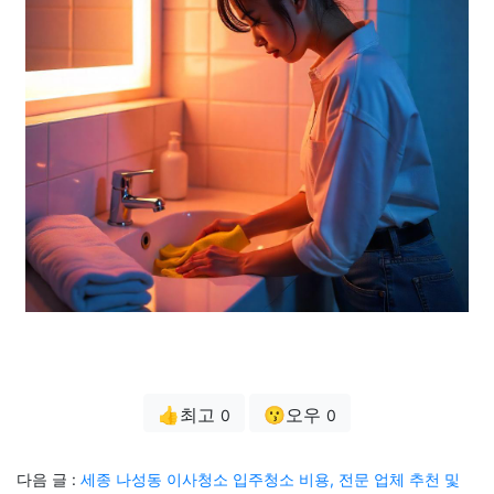
👍최고
😗오우
0
0
다음 글 :
세종 나성동 이사청소 입주청소 비용, 전문 업체 추천 및