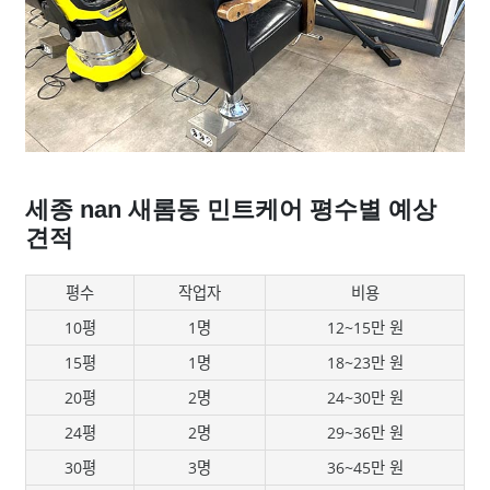
세종 nan 새롬동 민트케어 평수별 예상
견적
평수
작업자
비용
10평
1명
12~15만 원
15평
1명
18~23만 원
20평
2명
24~30만 원
24평
2명
29~36만 원
30평
3명
36~45만 원