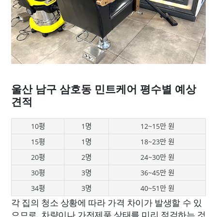
울산 남구 삼호동 민트케어 평수별 예상
견적
10평
1명
12~15만 원
15평
1명
18~23만 원
20평
2명
24~30만 원
30평
3명
36~45만 원
34평
3명
40~51만 원
각 집의 청소 상황에 따라 가격 차이가 발생할 수 있
으므로, 차량이나 가전제품 상태를 미리 점검하는 것