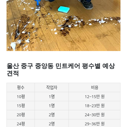
울산 중구 중앙동 민트케어 평수별 예상
견적
평수
작업자
비용
10평
1명
12~15만 원
15평
1명
18~23만 원
20평
2명
24~30만 원
24평
2명
29~36만 원