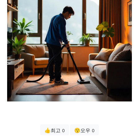
👍최고
😗오우
0
0