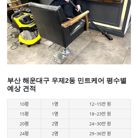
부산 해운대구 우제2동 민트케어 평수별
예상 견적
10평
1명
12~15만 원
15평
1명
18~23만 원
20평
2명
24~30만 원
24평
2명
29~36만 원