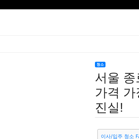
청소
서울 종
가격 가
진실!
이사/입주 청소 F