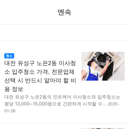
엔속
청소
대전 유성구 노은2동 이사청
소 입주청소 가격, 전문업체
선택 시 반드시 알아야 할 비
용 정보
대전 유성구 노은2동의 민트케어 이사청소와 입주청소는
평당 13,000~15,000원으로 간편하게 시작할 수…
2025-
01-26