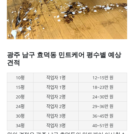
광주 남구 효덕동 민트케어 평수별 예상
견적
10평
작업자 1명
12~15만 원
15평
작업자 1명
18~23만 원
20평
작업자 2명
24~30만 원
24평
작업자 2명
29~36만 원
30평
작업자 3명
36~45만 원
34평
작업자 3명
40~51만 원