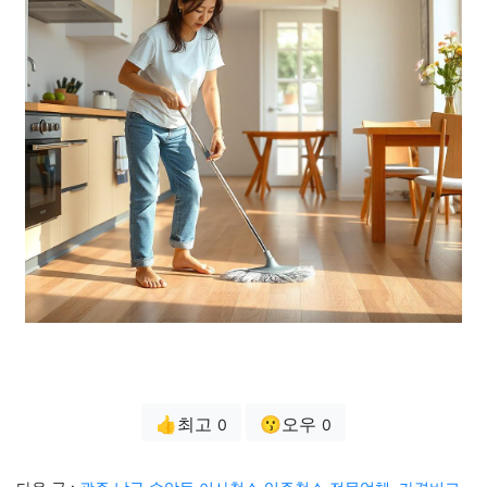
👍최고
😗오우
0
0