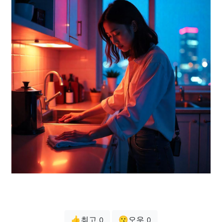
👍최고
😗오우
0
0