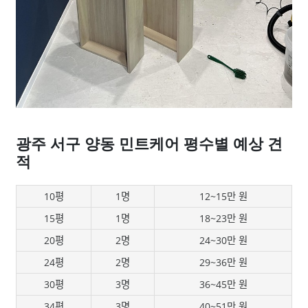
광주 서구 양동 민트케어 평수별 예상 견
적
10평
1명
12~15만 원
15평
1명
18~23만 원
20평
2명
24~30만 원
24평
2명
29~36만 원
30평
3명
36~45만 원
34평
3명
40~51만 원