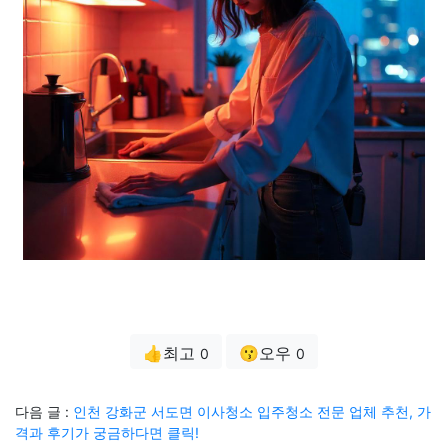
👍최고
😗오우
0
0
다음 글 :
인천 강화군 서도면 이사청소 입주청소 전문 업체 추천, 가
격과 후기가 궁금하다면 클릭!