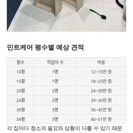
민트케어 평수별 예상 견적
평수
작업자 수
비용
10평
1명
12~15만 원
15평
1명
18~23만 원
20평
2명
24~30만 원
24평
2명
29~36만 원
30평
3명
36~45만 원
34평
3명
40~51만 원
각 집마다 청소의 필요와 상황이 다를 수 있기 때문