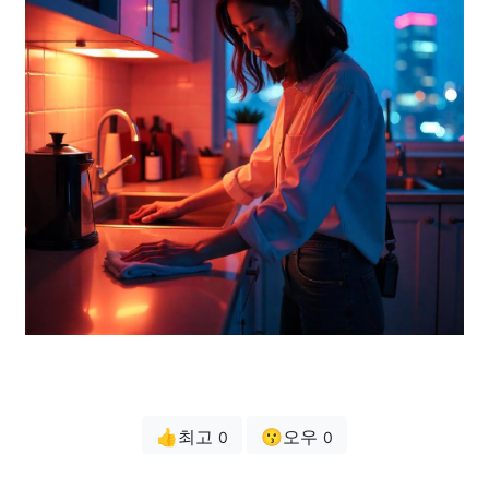
👍최고
😗오우
0
0