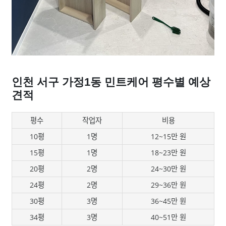
인천 서구 가정1동 민트케어 평수별 예상
견적
평수
작업자
비용
10평
1명
12~15만 원
15평
1명
18~23만 원
20평
2명
24~30만 원
24평
2명
29~36만 원
30평
3명
36~45만 원
34평
3명
40~51만 원