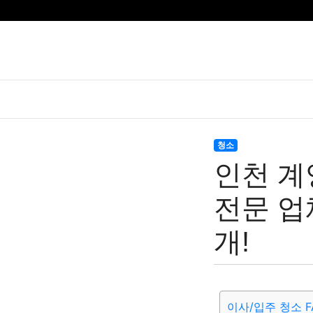
청소
인천 계
전문 업
개!
이사/입주 청소 F