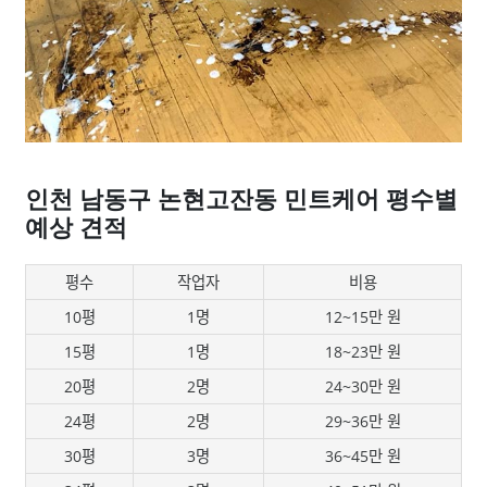
인천 남동구 논현고잔동 민트케어 평수별
예상 견적
평수
작업자
비용
10평
1명
12~15만 원
15평
1명
18~23만 원
20평
2명
24~30만 원
24평
2명
29~36만 원
30평
3명
36~45만 원