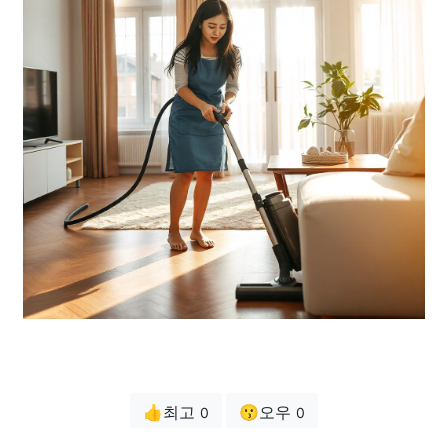
👍최고
😗오우
0
0