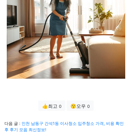
👍최고
😗오우
0
0
다음 글 :
인천 남동구 간석1동 이사청소 입주청소 가격, 비용 확인
후 후기 모음 최신정보!