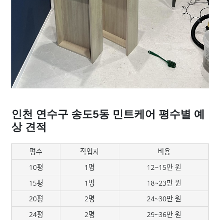
인천 연수구 송도5동 민트케어 평수별 예
상 견적
평수
작업자
비용
10평
1명
12~15만 원
15평
1명
18~23만 원
20평
2명
24~30만 원
24평
2명
29~36만 원