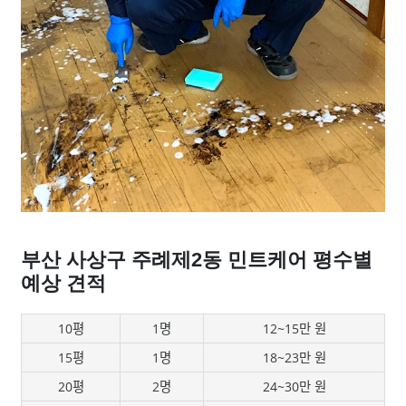
부산 사상구 주례제2동 민트케어 평수별
예상 견적
10평
1명
12~15만 원
15평
1명
18~23만 원
20평
2명
24~30만 원