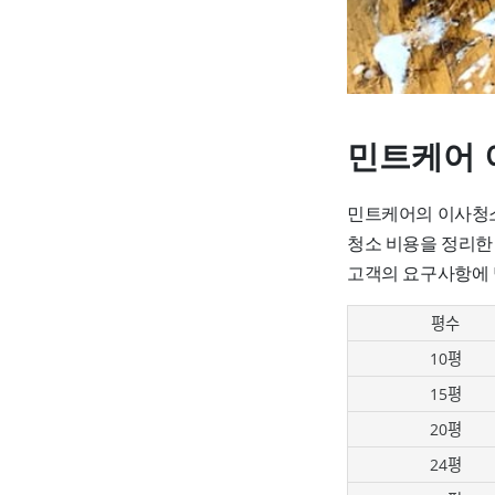
민트케어 
민트케어의 이사청소
청소 비용을 정리한
고객의 요구사항에 
평수
10평
15평
20평
24평