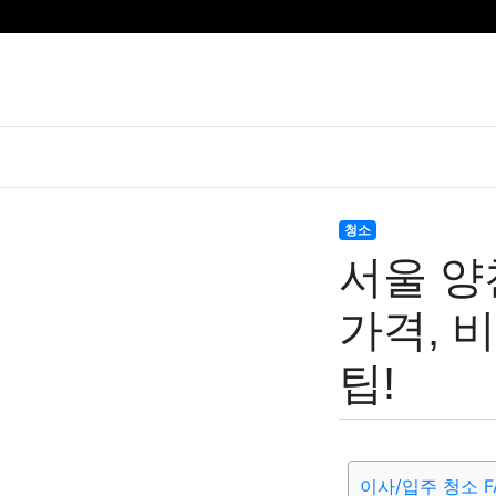
청소
서울 양
가격, 
팁!
이사/입주 청소 F