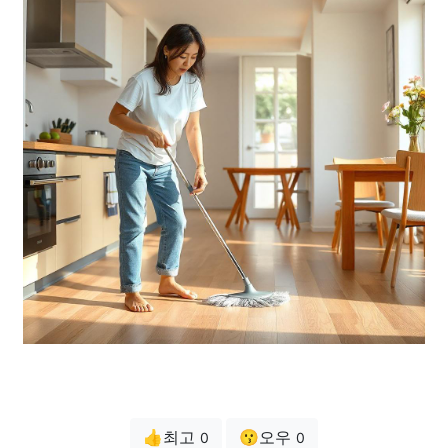
👍최고
😗오우
0
0