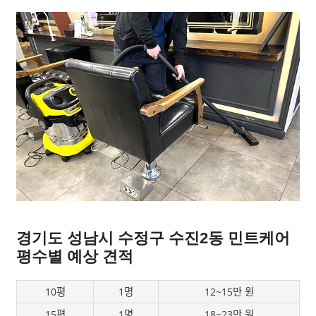
경기도 성남시 수정구 수진2동 민트케어
평수별 예상 견적
10평
1명
12~15만 원
15평
1명
18~23만 원