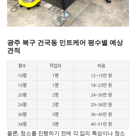
광주 북구 건국동 민트케어 평수별 예상
견적
평수
작업자
비용
10평
1명
12~15만 원
15평
1명
18~23만 원
20평
2명
24~30만 원
24평
2명
29~36만 원
30평
3명
36~45만 원
34평
3명
40~51만 원
물론, 청소를 진행하기 전에 각 집의 특성이나 청소