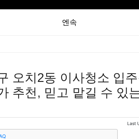
엔속
구 오치2동 이사청소 입주
가 추천, 믿고 맡길 수 있
Last 
AQ