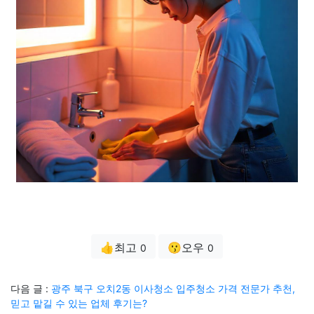
👍최고
😗오우
0
0
다음 글 :
광주 북구 오치2동 이사청소 입주청소 가격 전문가 추천,
믿고 맡길 수 있는 업체 후기는?