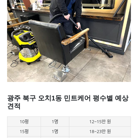
광주 북구 오치1동 민트케어 평수별 예상
견적
10평
1명
12~15만 원
15평
1명
18~23만 원